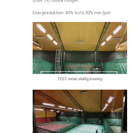
(UGR 19) i bollriktningen.
Energireduktion: 40% trots 30% mer ljus!
TEST innan slutlig losning