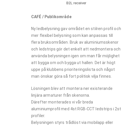
B2L receiver
CAFÉ / Publikområde
Ny ledbelysning gav området en stilren profil och
mer flexibel belysning som kan anpassas till
flera bruksområden. Bruk av aluminiumsskenor
och ledstrips gör det enkelt att nedmontera och
använda belysningen igen om man får möjlighet
att bygga om och bygga ut hallen. Det är högt
uppe på klubbens prioriteringslista och något
man önskar göra så fort politisk vilja finnes.
Lösningen blev att montera ner existerande
linjära armaturer från skenorna.
Därefter monterades vi vår breda
aluminiumprofil med 4st RGB-CCT ledstrips i 2st
profiler.
Belysningen styrs trådlöst via mobilapp eller