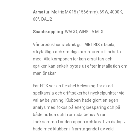
Armatur
: Metrix MX15 (1566mm), 69W, 4000K,
60°, DALI2
Snabbkoppling
: WAGO, WINSTA MIDI
Vår produktionsteknik gör
METRIX
stabila,
stryktåliga och smidiga armaturer att arbeta
med. Alla komponenter kan ersättas och
optiken kan enkelt bytas ut efter installation om
man önskar.
För HTK var en flexibel belysning för ökad
spelkänsla och driftsäkerhet nyckelpunkter vid
val av belysning. Klubben hade gjort en egen
analys med fokus på energibesparing och på
både nutida och framtida behov. Vi är
tacksamma för den öppna och kreativa dialog vi
hade med klubben i framtagandet av vald