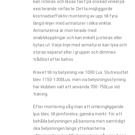
kan roteras och låsas fast på önskad vinkel på
existerande rörfäste. Detta möjliggjorde
kostnadseffektiv montering av upp till fyra
längd-linjer med armaturer i olika vinklar.
Armaturerna är monterade med
snabbkopplingar och kan enkelt justeras eller
bytas ut. Varje linje med armaturer kan lysa och
styras separat eller i grupper och dimmas
trådlöst efter behov.
Kravet till ny belysning var 1000 Lux. Slutresultat
blev 1150-1300Lux, men via belysningsstyrning
har klubben valt att använda 700-750Lux vid
träning.
Efter montering såg man att omkringliggande
ljus blev, till jämförelse, ganska mörkt. För att
behålla belysningen på banorna men samtidigt
öka belysningen längs ytterkanterna