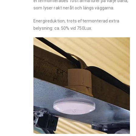
eftermonterades 10st armaturer på varje bana,
som lyser rakt neråt och längs väggarna.
Energireduktion, trots eftermonterad extra
belysning: ca. 50% vid 750Lux.