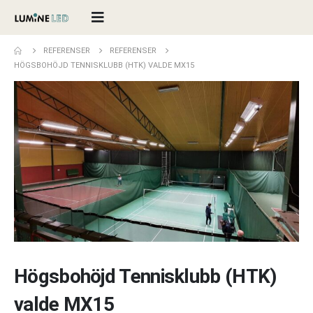
REFERENSER
REFERENSER
HÖGSBOHÖJD TENNISKLUBB (HTK) VALDE MX15
Högsbohöjd Tennisklubb (HTK)
valde MX15