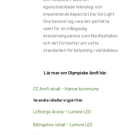
egenutväcklade teknologi och
imponerande kapacitet har Ice Light
One bevisat sig vara det perfekta
valet för en mångsidig
evenemangsarena som Nordlyshallen,
och det fortsätter att sätta
standarden för belysning i världsklass.
Lär mer om Olympiske Amfi här:
CC Amfi ishall – Hamar kommune
Se andra ishallar vi gjort här:
Löfbergs Arena – Lumine LED
Billingehov ishall – Lumine LED