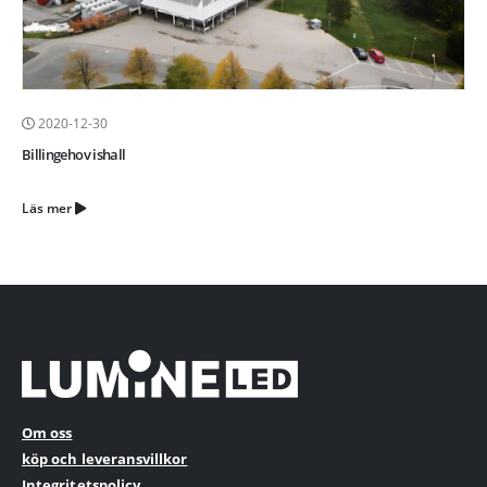
2020-12-30
Billingehov ishall
Läs mer
Om oss
köp och leveransvillkor
Integritetspolicy