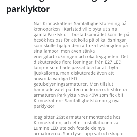
parklyktor
När Kronoskattens Samfällighetsförening på
kronoparken i Karlstad ville byta ut sina
gamla Parklyktor i bostadsområdet kom de på
besök hos oss för att kolla på olika lösningar
som skulle hjälpa dem att öka livslängden på
sina lampor, men även sänka
energiförbrukningen och öka tryggheten. Det
diskuterades flera lösningar, från E27 LED
lampor som hade passat bra för att byta
ljuskällorna, man diskuterade även att
använda vanliga LED
gatubelysningsarmaturer. Men tillslut
hamnade valet på den moderna och stilrena
armaturen Parklykta Nova 40W som fick bli
Kronoskattens Samfällighetsförening nya
parklyktor.
Idag sitter 26st armaturer monterade hos
Kronoskatten, och efter installationen var
Lumine LED ute och fotade de nya
armaturerna. Som lyser upp väl och skapar