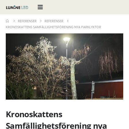
REFERENSER
REFERENSER
KRONOSKATTENS SAMFÄLLIGHETSFÖRENING NYA PARKLYKTOR
Kronoskattens
Samfällighetsförening nya