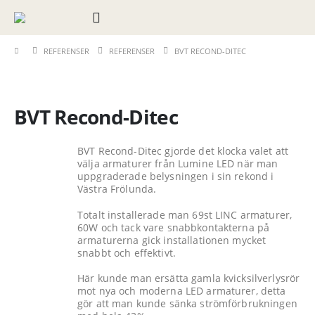
REFERENSER
REFERENSER
BVT RECOND-DITEC
BVT Recond-Ditec
BVT Recond-Ditec gjorde det klocka valet att
välja armaturer från Lumine LED när man
uppgraderade belysningen i sin rekond i
Västra Frölunda.
Totalt installerade man 69st LINC armaturer,
60W och tack vare snabbkontakterna på
armaturerna gick installationen mycket
snabbt och effektivt.
Här kunde man ersätta gamla kvicksilverlysrör
mot nya och moderna LED armaturer, detta
gör att man kunde sänka strömförbrukningen